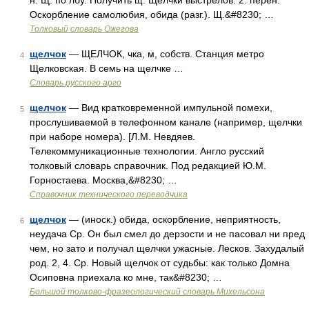
н. Щ. по лбу. Получить щ. Щелчки выстрелов. 2. перен.
Оскорбление самолюбия, обида (разг.). Щ.&#8230; …
Толковый словарь Ожегова
щелчок
— ЩЕЛЧОК, чка, м, собств. Станция метро
4
Щелковская. В семь на щелчке …
Словарь русского арго
щелчок
— Вид кратковременной импульной помехи,
5
прослушиваемой в телефонном канале (например, щелчки
при наборе номера). [Л.М. Невдяев.
Телекоммуникационные технологии. Англо русский
толковый словарь справочник. Под редакцией Ю.М.
Горностаева. Москва,&#8230; …
Справочник технического переводчика
щелчок
— (иноск.) обида, оскорбление, неприятность,
6
неудача Ср. Он был смел до дерзости и не пасовал ни пред
чем, но зато и получал щелчки ужасные. Лесков. Захудалый
род. 2, 4. Ср. Новый щелчок от судьбы: как только Домна
Осиповна приехала ко мне, так&#8230; …
Большой толково-фразеологический словарь Михельсона