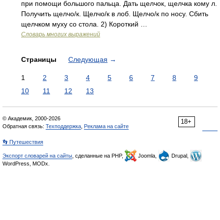
при помощи большого пальца. Дать щелчок, щелчка кому л.
Получить щелчо/к. Щелчо/к в лоб. Щелчо/к по носу. Сбить
щелчком муху со стола. 2) Короткий …
Словарь многих выражений
Страницы
Следующая
→
1
2
3
4
5
6
7
8
9
10
11
12
13
© Академик, 2000-2026
18+
Обратная связь:
Техподдержка
,
Реклама на сайте
👣 Путешествия
Экспорт словарей на сайты
, сделанные на PHP,
Joomla,
Drupal,
WordPress, MODx.