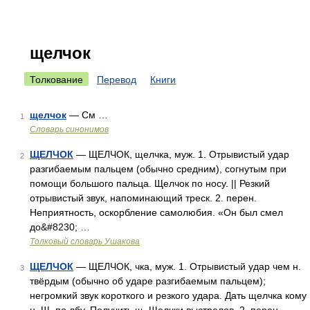
щелчок
Толкование
Перевод
Книги
щелчок
— См …
1
Словарь синонимов
ЩЕЛЧОК
— ЩЕЛЧОК, щелчка, муж. 1. Отрывистый удар
2
разгибаемым пальцем (обычно средним), согнутым при
помощи большого пальца. Щелчок по носу. || Резкий
отрывистый звук, напоминающий треск. 2. перен.
Неприятность, оскорбление самолюбия. «Он был смел
до&#8230; …
Толковый словарь Ушакова
ЩЕЛЧОК
— ЩЕЛЧОК, чка, муж. 1. Отрывистый удар чем н.
3
твёрдым (обычно об ударе разгибаемым пальцем);
негромкий звук короткого и резкого удара. Дать щелчка кому