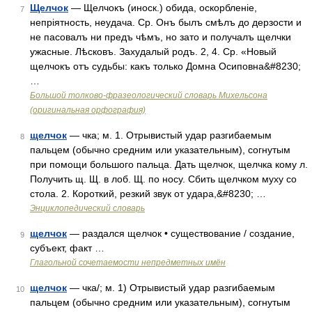
Щелчок
— Щелчокъ (иноск.) обида, оскорбленіе,
7
непріятность, неудача. Ср. Онъ былъ смѣлъ до дерзости и
не пасовалъ ни предъ чѣмъ, но зато и получалъ щелчки
ужасные. Лѣсковъ. Захудалый родъ. 2, 4. Ср. «Новый
щелчокъ отъ судьбы: какъ только Домна Осиповна&#8230;
…
Большой толково-фразеологический словарь Михельсона
(оригинальная орфография)
щелчок
— чка; м. 1. Отрывистый удар разгибаемым
8
пальцем (обычно средним или указательным), согнутым
при помощи большого пальца. Дать щелчок, щелчка кому л.
Получить щ. Щ. в лоб. Щ. по носу. Сбить щелчком муху со
стола. 2. Короткий, резкий звук от удара,&#8230; …
Энциклопедический словарь
щелчок
— раздался щелчок • существование / создание,
9
субъект, факт …
Глагольной сочетаемости непредметных имён
щелчок
— чка/; м. 1) Отрывистый удар разгибаемым
10
пальцем (обычно средним или указательным), согнутым